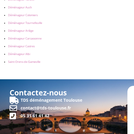
Déménageur Auch
Déménageur Colomiers
Déménageur Tournefeuille
Déménageur Ariège
Déménageur Carcassonne
Déménageur Castres
Déménageur Albi
Saint-Orens-de-Gameville
Contactez-nous
TDS déménagement Toulouse
contact@tds-toulouse.fr
05 31 61 41 42