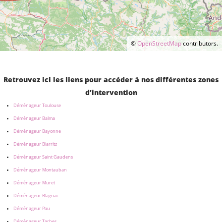
©
OpenStreetMap
contributors.
Retrouvez ici les liens pour accéder à nos différentes zones
d’intervention
Déménageur Toulouse
Déménageur Balma
Déménageur Bayonne
Déménageur Biarritz
Déménageur Saint Gaudens
Déménageur Montauban
Déménageur Muret
Déménageur Blagnac
Déménageur Pau
Déménageur Tarbes