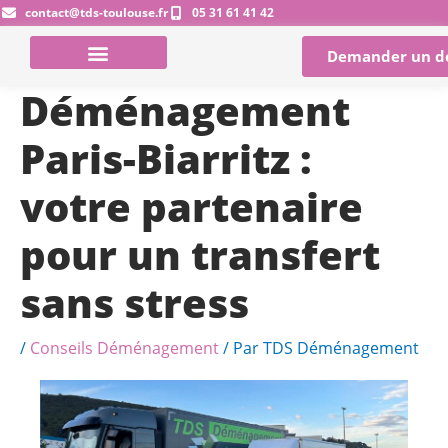
Aller
contact@tds-toulouse.fr
05 31 61 41 42
au
Demander un d
contenu
Déménagement
Paris-Biarritz :
votre partenaire
pour un transfert
sans stress
/
Conseils Déménagement
/ Par
TDS Déménagement