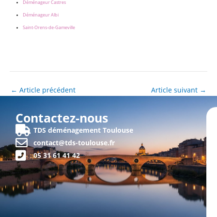
Déménageur Castres
Déménageur Albi
Saint-Orens-de-Gameville
←
Article précédent
Article suivant
→
Contactez-nous
TDS déménagement Toulouse
contact@tds-toulouse.fr
05 31 61 41 42