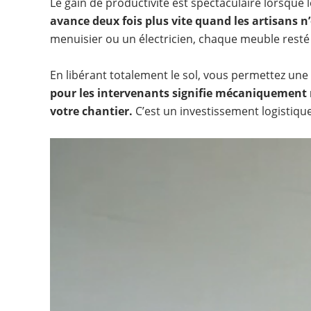
Le gain de productivité est spectaculaire lorsque
avance deux fois plus vite quand les artisans n’
menuisier ou un électricien, chaque meuble resté
En libérant totalement le sol, vous permettez un
pour les intervenants signifie mécaniquement mo
votre chantier.
C’est un investissement logistique 