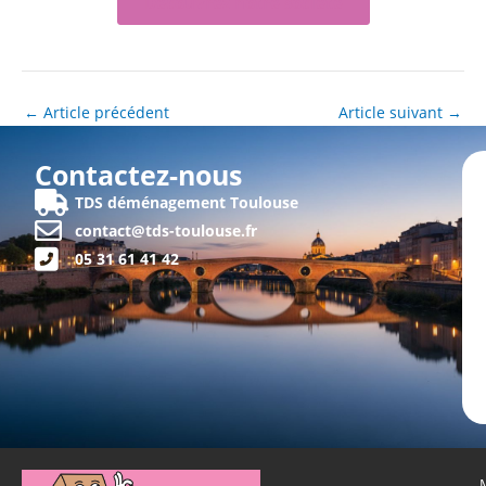
Découvrez notre société
←
Article précédent
Article suivant
→
Contactez-nous
TDS déménagement Toulouse
contact@tds-toulouse.fr
05 31 61 41 42