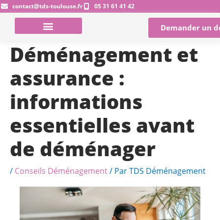
Aller
contact@tds-toulouse.fr
05 31 61 41 42
au
Demander un d
contenu
Déménagement et
assurance :
informations
essentielles avant
de déménager
/
Conseils Déménagement
/ Par
TDS Déménagement