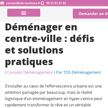
Aller
contact@tds-toulouse.fr
05 31 61 41 42
au
Demander un d
contenu
Déménager en
centre-ville : défis
et solutions
pratiques
/
Conseils Déménagement
/ Par
TDS Déménagement
S’installer au cœur de l’effervescence urbaine est une
ambition partagée par beaucoup, mais la réalité
logistique d’un emménagement en hyper-centre peut
rapidement transformer le rêve en un véritable