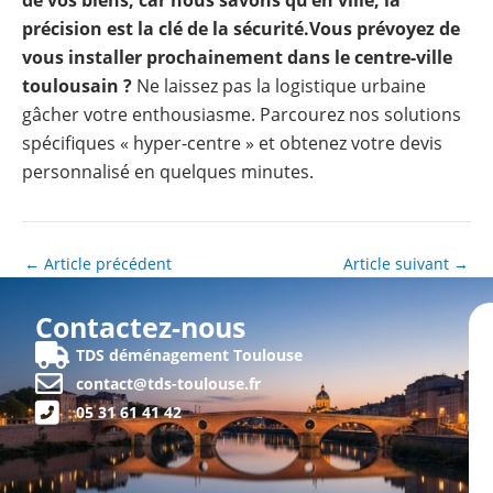
de vos biens, car nous savons qu’en ville, la
précision est la clé de la sécurité.
Vous prévoyez de
vous installer prochainement dans le centre-ville
toulousain ?
Ne laissez pas la logistique urbaine
gâcher votre enthousiasme. Parcourez nos solutions
spécifiques « hyper-centre » et obtenez votre devis
personnalisé en quelques minutes.
←
Article précédent
Article suivant
→
Contactez-nous
TDS déménagement Toulouse
contact@tds-toulouse.fr
05 31 61 41 42